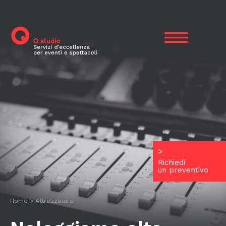
Skip
to
content
>
Richiedi
un preventivo
Home
>
Attrezzature