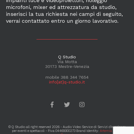
impianti luce e videoproiettori, noleggio
microfoni, mixer ed attrezzatura da studio,
inserisci la tua richiesta nei campi di seguito,
verrai contattato entro un giorno lavorativo.
Q Studio
Via Motta
30173 Mestre-Venezia
mobile 388 344 7654
info[at]q-studio.it
© Q Studio all right reserved 2026 - Audio Video Service di Servizi d’eccelenza
per eventi e spettacoli - P.iva 04469300273 Brand Identity:
Artemia Brand